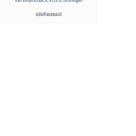
Van Elmptstraat 8, 9723 ZL Groningen
info@avepa.nl
+31 6 15 53 08 61